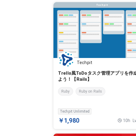
Techpit
Trello風ToDoタスク管理アプリを作
よう！【Rails】
Ruby
Ruby on Rails
Techpit Unlimited
￥1,980
10h
L