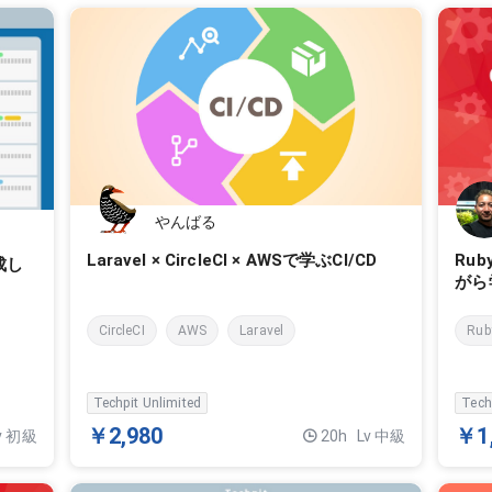
やんばる
Laravel × CircleCI × AWSで学ぶCI/CD
Ru
成し
がら
CircleCI
AWS
Laravel
Rub
Techpit Unlimited
Tech
￥2,980
￥1
v 初級
20h
Lv 中級