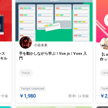
小谷未来
ンス
手を動かしながら学ぶ！Vue.js / Vuex 入
【L
スキル
門
作っ
Vue.js
Lar
Techpit Unlimited
Tech
￥1,980
￥2
v 中級
8h
Lv 初級