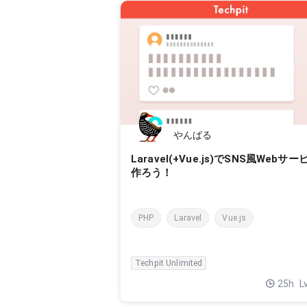
やんばる
Laravel(+Vue.js)でSNS風Webサ
作ろう！
PHP
Laravel
Vue.js
Techpit Unlimited
25h
L