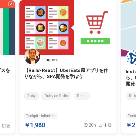
Tagami
【Rails×React】UberEats風アプリを作
ービスを
In
りながら、SPA開発を学ぼう
ら、R
開発
Ruby
Ruby on Rails
React
Rub
Techpit Unlimited
Tech
￥1,980
￥2
20h
Lv 中級
v 初級