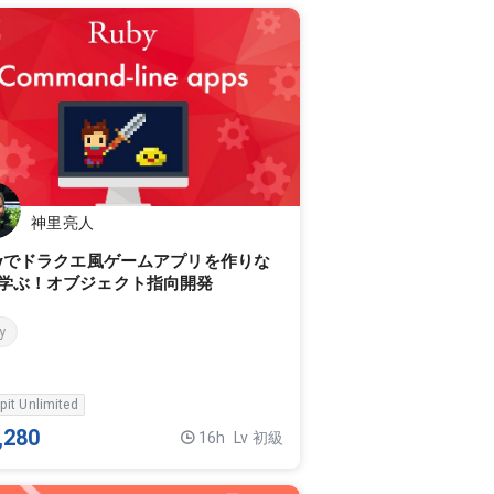
神里亮人
byでドラクエ風ゲームアプリを作りな
学ぶ！オブジェクト指向開発
y
pit Unlimited
,280
16h
Lv 初級