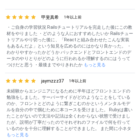
甲斐真希
1年以上前
・ご自身の学習状況 Railsチュートリアルを完走した後にこの教
材をやりました ・どのような人におすすめしたいか Railsチュー
トリアルやり切った後に、「Reactと組み合わせたこんな実装
もあるんだよ」という知見を広めるのにはかなり良かった。 ・
わかりやすかったかどうか バックエンドとフロントエンドのデ
ータのやりとりがどのように行われるか理解するのにはうって
つけだと思う ・最後までやりきれたか
もっと見る
jaymzzz37
1年以上前
未経験からエンジニアになるために半年ほどフロントエンドの
勉強をしました。サーバーサイドがどのようなことをしている
のか、フロントとどのように繋ぎこむのかというメンタルモデ
ルを自分の中で掴むために本コースを受けました。 Rubyは書い
たことがないので文法や記法は全くわからない状態で受けまし
たが、説明が丁寧だったのでそれぞれのファイルで何を行って
いるのかを十分に理解することができました。 また間に小ネタ
もっと見る