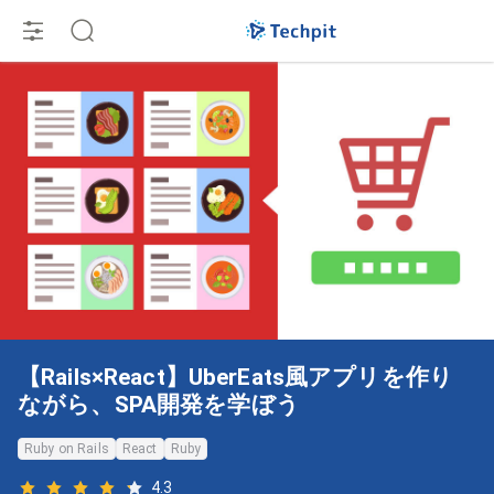
【Rails×React】UberEats風アプリを作り
ながら、SPA開発を学ぼう
Ruby on Rails
React
Ruby
4.3