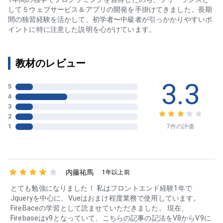
して５ウェブサービス＆アプリの開発を手掛けてきました。長期
間の独習経験を活かして、初学者〜中級者が引っかかりやすいポ
イントに特に注意した説明を心がけています。
教材のレビュー
3.3
5
4
3
2
1
7件の評価
内藤祐馬
1年以上前
とても勉強になりました！ 私はフロントエンド経験1年で
Jqueryを中心に、Vueはおまけ程度業務で使用しています。
FireBaceの学習として読ませていただきました。 現在、
Firebaseはv9となっていて、こちらの記事の記法をV8からV9に